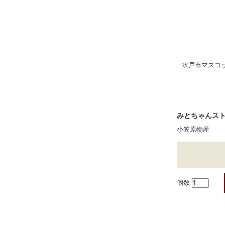
水戸市マスコ
みとちゃんス
小笠原物産
個数